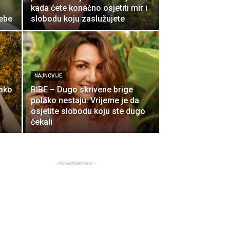
kada ćete konačno osjetiti mir i
sebe
slobodu koju zaslužujete
NAJNOVIJE
lako
RIBE – Dugo skrivene brige
polako nestaju: Vrijeme je da
osjetite slobodu koju ste dugo
čekali
- Advertisement -