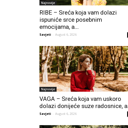
Najnovije
RIBE – Sreća koja vam dolazi
ispuniće srce posebnim
emocijama, a...
Savjeti
-
August 6, 2026
Najnovije
VAGA – Sreća koja vam uskoro
dolazi donijeće suze radosnice, a.
Savjeti
-
August 6, 2026