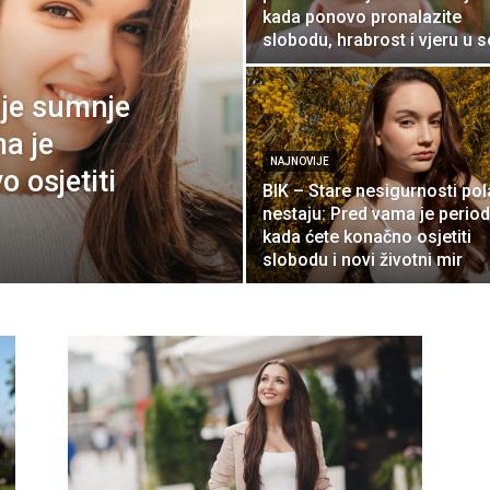
kada ponovo pronalazite
slobodu, hrabrost i vjeru u 
je sumnje
a je
NAJNOVIJE
 osjetiti
BIK – Stare nesigurnosti po
nestaju: Pred vama je period
kada ćete konačno osjetiti
slobodu i novi životni mir