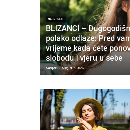
NAJNOVIJE
BLIZANCI – Dugogodišn
polako odlaze: Pred vam
vrijeme kada ćete ponovo
slobodu i vjeru u sebe
Savjeti
-
August 7, 2026