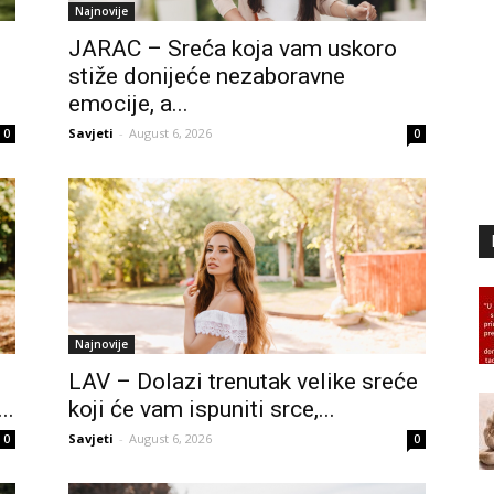
Najnovije
JARAC – Sreća koja vam uskoro
stiže donijeće nezaboravne
emocije, a...
Savjeti
-
August 6, 2026
0
0
Najnovije
LAV – Dolazi trenutak velike sreće
..
koji će vam ispuniti srce,...
Savjeti
-
August 6, 2026
0
0