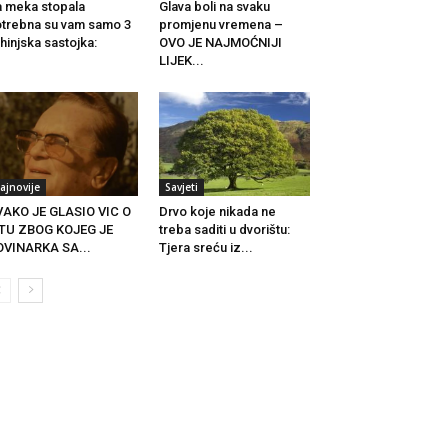
 meka stopala
Glava boli na svaku
trebna su vam samo 3
promjenu vremena –
hinjska sastojka:
OVO JE NAJMOĆNIJI
LIJEK...
ajnovije
Savjeti
AKO JE GLASIO VIC O
Drvo koje nikada ne
ITU ZBOG KOJEG JE
treba saditi u dvorištu:
VINARKA SA...
Tjera sreću iz...