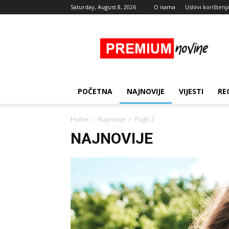
Saturday, August 8, 2026
O nama
Uslovi korištenj
Premium
Novine
POČETNA
NAJNOVIJE
VIJESTI
RE
Home
Najnovije
Page 2
NAJNOVIJE