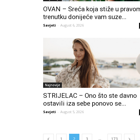
OVAN – Sreća koja stiže u pravo
trenutku donijeće vam suze...
Savjeti
-
August 6, 2026
Najnovije
STRIJELAC – Ono što ste davno
ostavili iza sebe ponovo se...
Savjeti
-
August 5, 2026
...
1
2
3
173