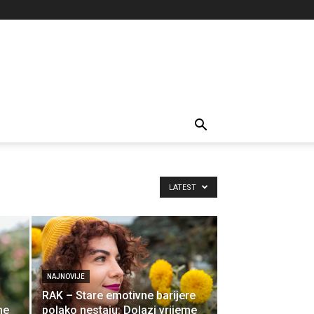
LATEST
NAJNOVIJE
RAK – Stare emotivne barijere
me
polako nestaju: Dolazi vrijeme