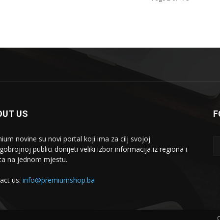
OUT US
F
ium novine su novi portal koji ima za cilj svojoj
brojnoj publici donijeti veliki izbor informacija iz regiona i
eta na jednom mjestu.
act us:
info@premiumshop.ba