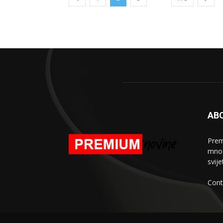
AB
Prem
mnogo
svij
Cont