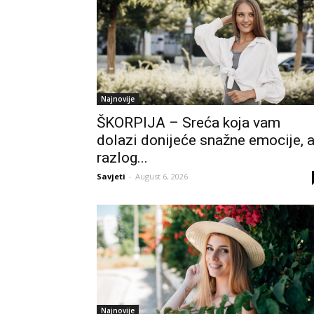
Najnovije
ŠKORPIJA – Sreća koja vam
dolazi donijeće snažne emocije, 
razlog...
Savjeti
-
August 6, 2026
Najnovije