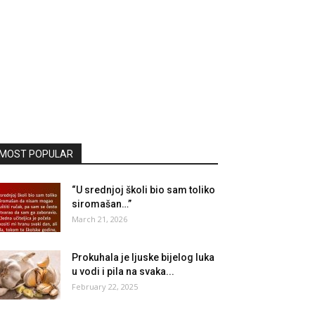
MOST POPULAR
“U srednjoj školi bio sam toliko
siromašan…”
March 21, 2026
Prokuhala je ljuske bijelog luka
u vodi i pila na svaka...
February 22, 2025