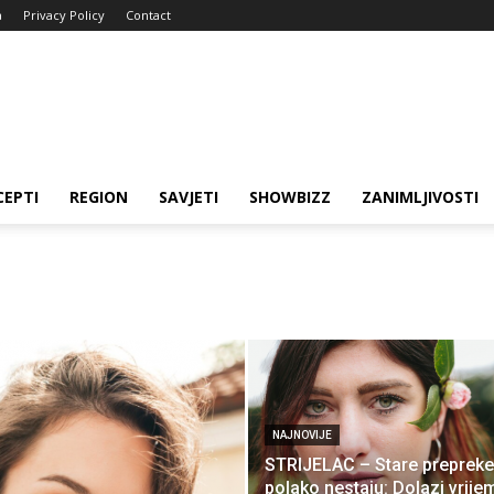
a
Privacy Policy
Contact
CEPTI
REGION
SAVJETI
SHOWBIZZ
ZANIMLJIVOSTI
NAJNOVIJE
STRIJELAC – Stare prepreke
polako nestaju: Dolazi vrije