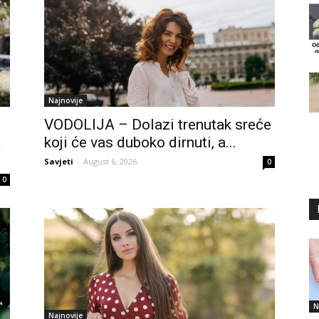
Najnovije
VODOLIJA – Dolazi trenutak sreće
a
koji će vas duboko dirnuti, a...
Savjeti
-
August 6, 2026
0
0
N
Najnovije