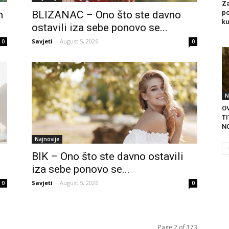
Za
m
BLIZANAC – Ono što ste davno
po
ku
ostavili iza sebe ponovo se...
Savjeti
-
August 5, 2026
0
0
N
OV
T
NO
Najnovije
BIK – Ono što ste davno ostavili
iza sebe ponovo se...
Savjeti
-
August 5, 2026
0
0
Page 2 of 173