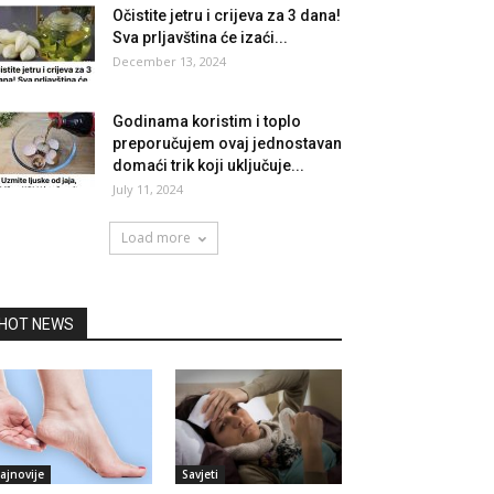
Očistite jetru i crijeva za 3 dana!
Sva prljavština će izaći...
December 13, 2024
Godinama koristim i toplo
preporučujem ovaj jednostavan
domaći trik koji uključuje...
July 11, 2024
Load more
HOT NEWS
ajnovije
Savjeti