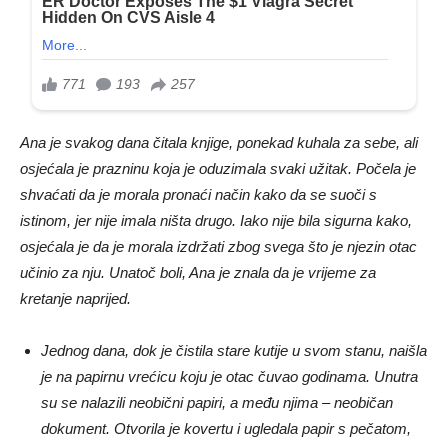
Ana je svakog dana čitala knjige, ponekad kuhala za sebe, ali
osjećala je prazninu koja je oduzimala svaki užitak. Počela je
shvaćati da je morala pronaći način kako da se suoči s
istinom, jer nije imala ništa drugo. Iako nije bila sigurna kako,
osjećala je da je morala izdržati zbog svega što je njezin otac
učinio za nju. Unatoč boli, Ana je znala da je vrijeme za
kretanje naprijed.
Jednog dana, dok je čistila stare kutije u svom stanu, naišla
je na papirnu vrećicu koju je otac čuvao godinama. Unutra
su se nalazili neobični papiri, a među njima – neobičan
dokument. Otvorila je kovertu i ugledala papir s pečatom,