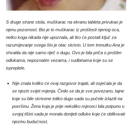
S druge strane stola, muškarac na ekranu tableta privukao je
njenu pozornost. Bio je to muškarac iz prošlosti njenog oca,
netko koga nikada nije upoznala, ali tko će postati ključ za
razumijevanje svega što je otac skrivio. U tom trenutku Ana je
shvatila da nije samo riječ o dugu. Ovo je bila priča o prošlim
odlukama, nepoznatim vezama, i sudbinama koje su se
ispreplele.
Nije znala koliko će ovaj razgovor trajati, ali osjećala je da
se njezin svijet mijenja. Činilo se da je sve povezano, tajne
koje su bile skrivene toliko dugo sada su počele izlaziti na
površinu. Žena koja je prije nekoliko mjeseci bila potpuno u
svojoj tišini sada je morala donijeti odluke koje će oblikovati
njezinu budućnost.