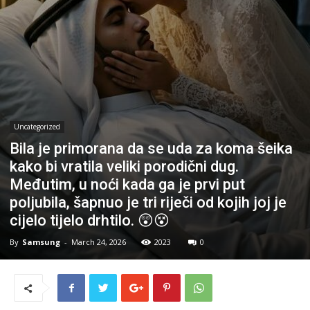
Uncategorized
Bila je primorana da se uda za koma šeika
kako bi vratila veliki porodični dug.
Međutim, u noći kada ga je prvi put
poljubila, šapnuo je tri riječi od kojih joj je
cijelo tijelo drhtilo. 😲😵
By
Samsung
-
March 24, 2026
2023
0