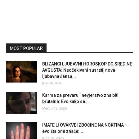
MOST POPULAR
BLIZANCI LJUBAVNI HOROSKOP DO SREDINE
AVGUSTA: Neočekivani susreti, nova
ljubavna šansa...
July 24, 2026
Karma za prevaru i nevjerstvo zna biti
brutalna: Evo kako se...
March 12, 2026
IMATE LI OVAKVE IZBOČINE NA NOKTIMA –
evo šta one znače:...
June 29, 2025