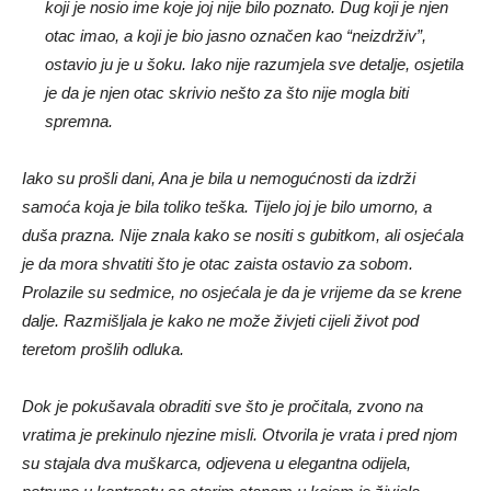
koji je nosio ime koje joj nije bilo poznato. Dug koji je njen
otac imao, a koji je bio jasno označen kao “neizdrživ”,
ostavio ju je u šoku. Iako nije razumjela sve detalje, osjetila
je da je njen otac skrivio nešto za što nije mogla biti
spremna.
Iako su prošli dani, Ana je bila u nemogućnosti da izdrži
samoća koja je bila toliko teška. Tijelo joj je bilo umorno, a
duša prazna. Nije znala kako se nositi s gubitkom, ali osjećala
je da mora shvatiti što je otac zaista ostavio za sobom.
Prolazile su sedmice, no osjećala je da je vrijeme da se krene
dalje. Razmišljala je kako ne može živjeti cijeli život pod
teretom prošlih odluka.
Dok je pokušavala obraditi sve što je pročitala, zvono na
vratima je prekinulo njezine misli. Otvorila je vrata i pred njom
su stajala dva muškarca, odjevena u elegantna odijela,