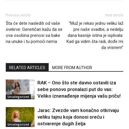
Previous article
Next article
Šta će dete naslediti od vaše
“Muž je rekao jednu veliku laž
svekrve: Genetičari kažu da se
pre naše svadbe, a nedelju
ova osobina prenosi sa bake
dana kasnije istina je isplivala:
na unuke i tu pomoći nema
Kad ga vidim šta radi, dođe mi
da vrisnem”
RELATED ARTICLES
MORE FROM AUTHOR
RAK – Ono što ste davno ostavili iza
sebe ponovo pronalazi put do vas:
Veliko iznenađenje mijenja vašu priču!
Uncategorized
Jarac: Zvezde vam konačno otkrivaju
veliku tajnu koja donosi sreću i
ostvarenje dugih želja
Uncategorized